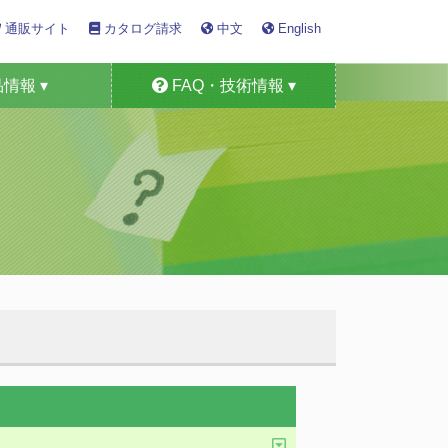
通販サイト
カタログ請求
中文
English
情報 ▾
FAQ・技術情報 ▾
定器・車検機器
形ガス測定器
ミカル製品
検知警報器
ンサー
ム製品
用途
技術情報
FAQ