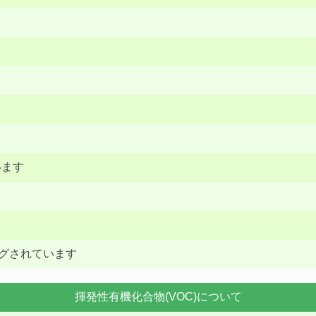
います
ングされています
揮発性有機化合物(VOC)について