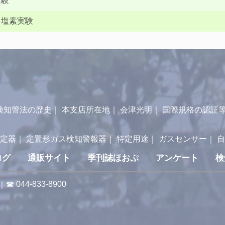
実験
留塩素実験
検知管法の歴史
｜
本支店所在地
｜
会津光明
｜
国際規格の認証
測定器
｜
定置形ガス検知警報器
｜
特定用途
｜
ガスセンサー
｜
自
ログ
通販サイト
季刊誌ほおぷ
アンケート
検
号｜☎
044-833-8900