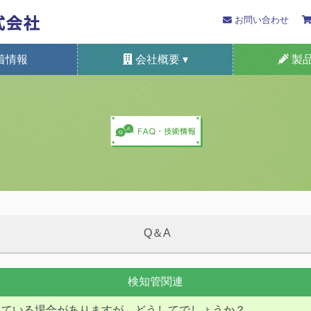
お問い合わせ
着情報
会社概要 ▾
製品
プライバシーポリシー
SDGsへの取り組み
国際規格の認証等
検知管法の歴史
健康経営宣言
本支店所在地
会津光明
採用情報
概要
自動車排ガス測
装着形/携帯
検知管・ケ
定置形ガス
ガスセ
システ
特定
Q＆A
検知管関連
っている場合がありますが、どうしてでしょうか？