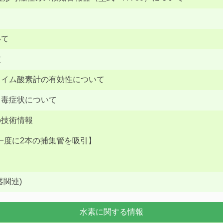
いて
定
タイム酸素計の有効性について
中毒症状について
の技術情報
【一度に2本の捕集管を吸引】
関連)
水素に関する情報