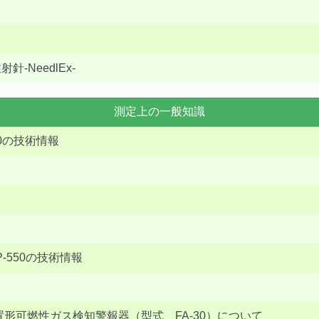
・
NeedlEx-
測定上の一般知識
0の技術情報
-550の技術情報
形可燃性ガス検知警報器（型式 FA-30）について