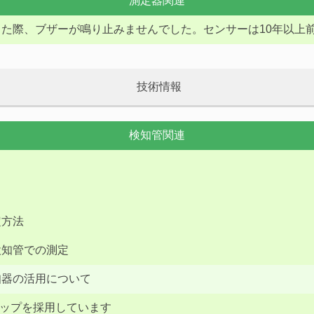
測定器関連
た際、ブザーが鳴り止みませんでした。センサーは10年以上
技術情報
検知管関連
定方法
検知管での測定
知器の活用について
リップを採用しています