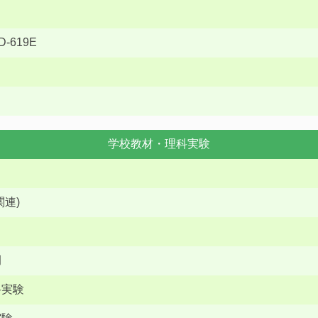
-619E
学校教材・理科実験
連)
例
科実験