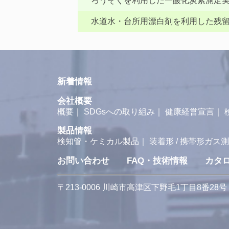
ろうそくを利用した一酸化炭素測定
水道水・台所用漂白剤を利用した残
新着情報
会社概要
概要
｜
SDGsへの取り組み
｜
健康経営宣言
｜
製品情報
検知管・ケミカル製品
｜
装着形 / 携帯形ガス
お問い合わせ
FAQ・技術情報
カタ
〒213-0006 川崎市高津区下野毛1丁目8番28