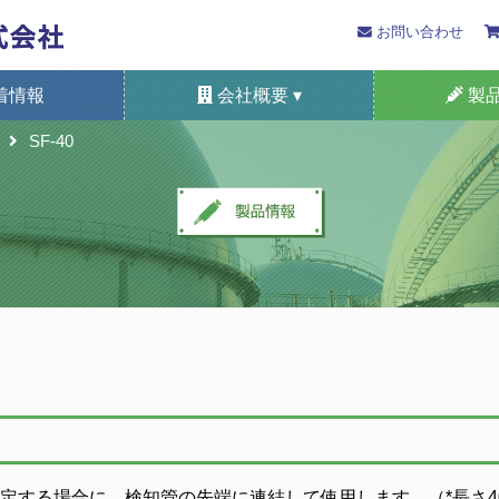
お問い合わせ
着情報
会社概要 ▾
製品
SF-40
プライバシーポリシー
SDGsへの取り組み
国際規格の認証等
検知管法の歴史
健康経営宣言
本支店所在地
会津光明
採用情報
概要
自動車排ガス測
装着形/携帯
検知管・ケ
定置形ガス
ガスセ
システ
特定
定する場合に、検知管の先端に連結して使用します。（*長さ40