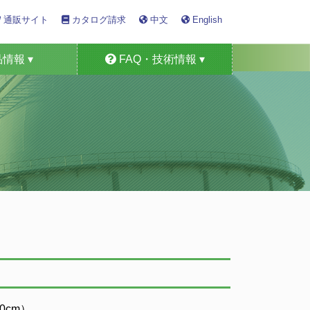
通販サイト
カタログ請求
中文
English
情報 ▾
FAQ・技術情報 ▾
定器・車検機器
形ガス測定器
ミカル製品
検知警報器
ンサー
ム製品
用途
技術情報
FAQ
cm）