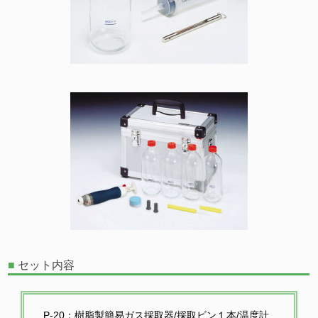
■
セット内容
P-20：樹脂製簡易ガス採取器/採取ビン１本/温度計 ,