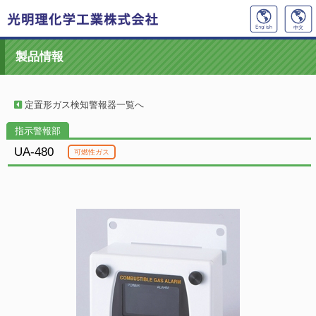
製品情報
定置形ガス検知警報器一覧へ
指示警報部
UA-480
可燃性ガス