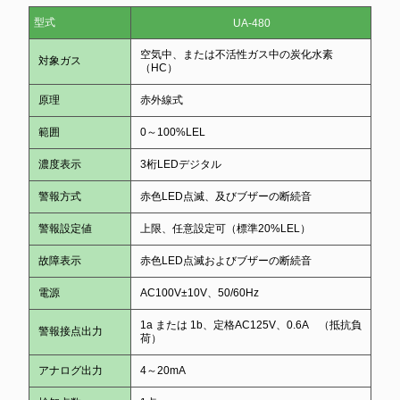
型式
UA-480
空気中、または不活性ガス中の炭化水素
対象ガス
（HC）
原理
赤外線式
範囲
0～100%LEL
濃度表示
3桁LEDデジタル
警報方式
赤色LED点滅、及びブザーの断続音
警報設定値
上限、任意設定可（標準20%LEL）
故障表示
赤色LED点滅およびブザーの断続音
電源
AC100V±10V、50/60Hz
1a または 1b、定格AC125V、0.6A （抵抗負
警報接点出力
荷）
アナログ出力
4～20mA