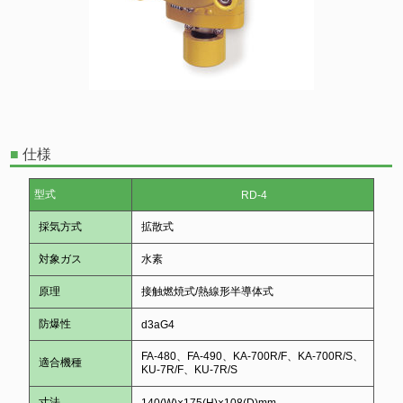
■
仕様
型式
RD-4
採気方式
拡散式
対象ガス
水素
原理
接触燃焼式/熱線形半導体式
防爆性
d3aG4
FA-480、FA-490、KA-700R/F、KA-700R/S、
適合機種
KU-7R/F、KU-7R/S
寸法
140(W)×175(H)×108(D)mm