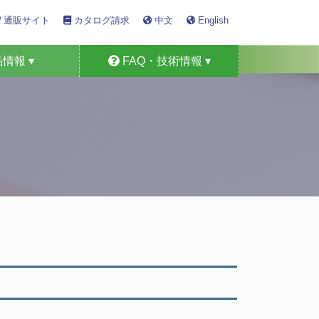
通販サイト
カタログ請求
中文
English
情報 ▾
FAQ・技術情報 ▾
定器・車検機器
形ガス測定器
ミカル製品
検知警報器
ンサー
ム製品
用途
技術情報
FAQ