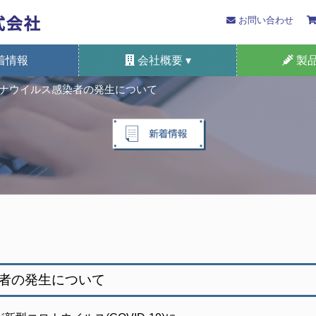
お問い合わせ
着情報
会社概要 ▾
製品
ナウイルス感染者の発生について
プライバシーポリシー
SDGsへの取り組み
国際規格の認証等
検知管法の歴史
健康経営宣言
本支店所在地
会津光明
採用情報
概要
自動車排ガス測
装着形/携帯
検知管・ケ
定置形ガス
ガスセ
システ
特定
者の発生について