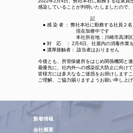
2022年2月4日、弊社本社に勤務する従業員が新
感染していることが判明いたしましたので、
記
● 感 染 者 ： 弊社本社に勤務する社員２名
現在加療中です
本社所在地：川崎市高津区下野毛
● 対 応 ： 2月4日、社屋内の消毒作業
● 濃厚接触者： 該当者はおりません
今後とも、所管保健所をはじめ関係機関と連
最優先に、社内外への感染拡大防止に向けて
皆様方には多大なるご迷惑をお掛けしますこ
ご理解、ご協力賜りますようお願い申し上げ
新着情報
会社概要